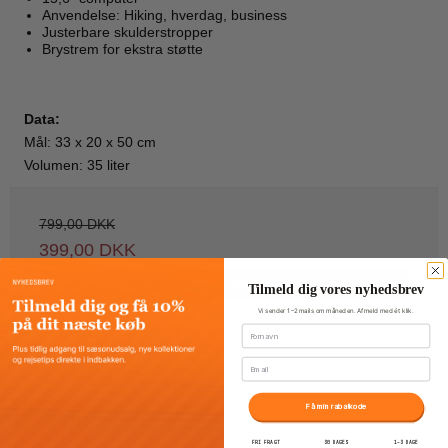
Anvendelse: Hiking, hverdag, business
Justerbare skulderstropper
Brystrem for ekstra støtte
Data:
Mål: 33 x 20 x 50 cm
Volumen: 35 liter
799,00 DKK
399,00 DKK
Vis produkt
Tilmeld dig vores nyhedsbrev
Vi sender 1–2 mails om måneden. Afmeld med ét klik.
Fornavn
Email
Få min rabatkode
TILBUD
FRI FRAGT
30 DAGES
1–3 DAGE