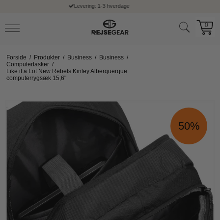
Fri fragt ved køb over 399,- kr
0
Forside
/
Produkter
/
Business
/
Business
/
Computertasker
/
Like it a Lot New Rebels Kinley Alberquerque
computerrygsæk 15,6"
50%