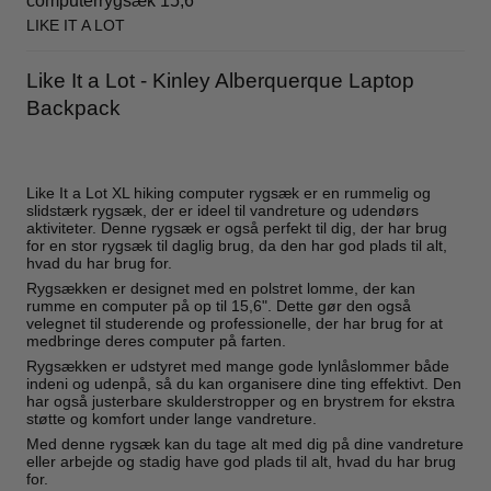
computerrygsæk 15,6"
LIKE IT A LOT
Like It a Lot - Kinley Alberquerque Laptop
Backpack
Like It a Lot XL hiking computer rygsæk er en rummelig og
slidstærk rygsæk, der er ideel til vandreture og udendørs
aktiviteter. Denne rygsæk er også perfekt til dig, der har brug
for en stor rygsæk til daglig brug, da den har god plads til alt,
hvad du har brug for.
Rygsækken er designet med en polstret lomme, der kan
rumme en computer på op til 15,6". Dette gør den også
velegnet til studerende og professionelle, der har brug for at
medbringe deres computer på farten.
Rygsækken er udstyret med mange gode lynlåslommer både
indeni og udenpå, så du kan organisere dine ting effektivt. Den
har også justerbare skulderstropper og en brystrem for ekstra
støtte og komfort under lange vandreture.
Med denne rygsæk kan du tage alt med dig på dine vandreture
eller arbejde og stadig have god plads til alt, hvad du har brug
for.