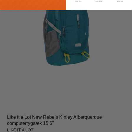
over 399
fri retur
levering
Like it a Lot New Rebels Kinley Alberquerque
computerrygsæk 15,6"
LIKE IT A LOT