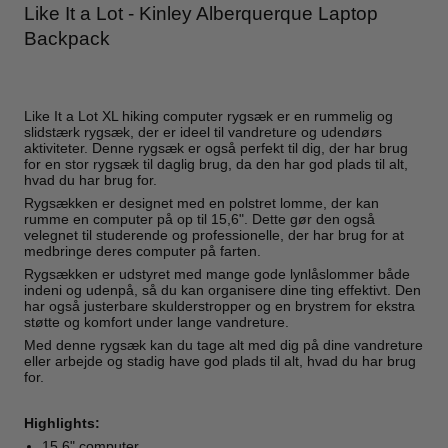
Like It a Lot - Kinley Alberquerque Laptop
Backpack
Like It a Lot XL hiking computer rygsæk er en rummelig og
slidstærk rygsæk, der er ideel til vandreture og udendørs
aktiviteter. Denne rygsæk er også perfekt til dig, der har brug
for en stor rygsæk til daglig brug, da den har god plads til alt,
hvad du har brug for.
Rygsækken er designet med en polstret lomme, der kan
rumme en computer på op til 15,6". Dette gør den også
velegnet til studerende og professionelle, der har brug for at
medbringe deres computer på farten.
Rygsækken er udstyret med mange gode lynlåslommer både
indeni og udenpå, så du kan organisere dine ting effektivt. Den
har også justerbare skulderstropper og en brystrem for ekstra
støtte og komfort under lange vandreture.
Med denne rygsæk kan du tage alt med dig på dine vandreture
eller arbejde og stadig have god plads til alt, hvad du har brug
for.
Highlights:
15,6" computer