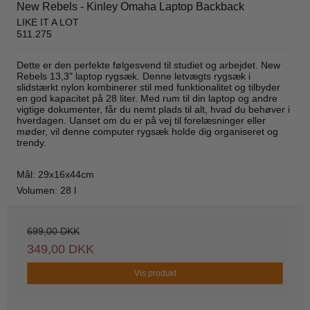
New Rebels - Kinley Omaha Laptop Backback
LIKE IT A LOT
511.275
Dette er den perfekte følgesvend til studiet og arbejdet. New
Rebels 13,3" laptop rygsæk. Denne letvægts rygsæk i
slidstærkt nylon kombinerer stil med funktionalitet og tilbyder
en god kapacitet på 28 liter. Med rum til din laptop og andre
vigtige dokumenter, får du nemt plads til alt, hvad du behøver i
hverdagen. Uanset om du er på vej til forelæsninger eller
møder, vil denne computer rygsæk holde dig organiseret og
trendy.
Mål: 29x16x44cm
Volumen: 28 l
699,00 DKK
349,00 DKK
Vis produkt