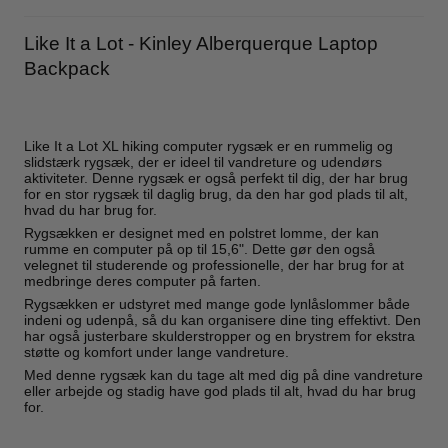
Like It a Lot - Kinley Alberquerque Laptop
Backpack
Like It a Lot XL hiking computer rygsæk er en rummelig og
slidstærk rygsæk, der er ideel til vandreture og udendørs
aktiviteter. Denne rygsæk er også perfekt til dig, der har brug
for en stor rygsæk til daglig brug, da den har god plads til alt,
hvad du har brug for.
Rygsækken er designet med en polstret lomme, der kan
rumme en computer på op til 15,6". Dette gør den også
velegnet til studerende og professionelle, der har brug for at
medbringe deres computer på farten.
Rygsækken er udstyret med mange gode lynlåslommer både
indeni og udenpå, så du kan organisere dine ting effektivt. Den
har også justerbare skulderstropper og en brystrem for ekstra
støtte og komfort under lange vandreture.
Med denne rygsæk kan du tage alt med dig på dine vandreture
eller arbejde og stadig have god plads til alt, hvad du har brug
for.