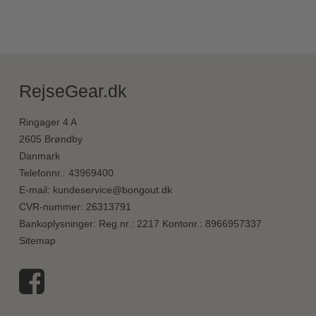
RejseGear.dk
Ringager 4 A
2605 Brøndby
Danmark
Telefonnr.
:
43969400
E-mail
:
kundeservice@bongout.dk
CVR-nummer
:
26313791
Bankoplysninger
:
Reg.nr.: 2217 Kontonr.: 8966957337
Sitemap