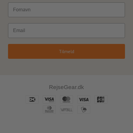
Fornavn
Email
Tilmeld
RejseGear.dk