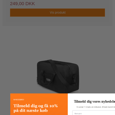
249,00 DKK
Vis produkt
Tilmeld dig vores nyhedsb
Vi sender 1–2 mails om måneden. Afmeld med ét kli
Fornavn