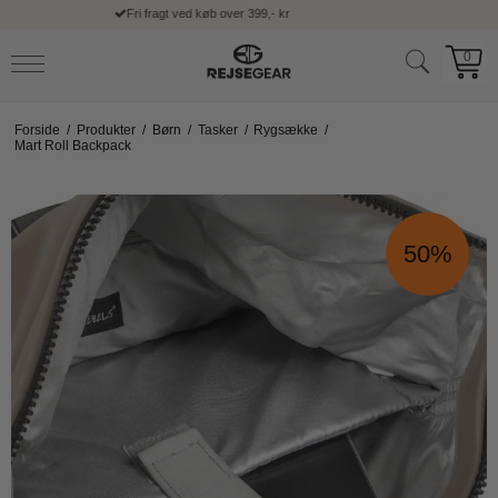
30 dages fri fortrydelsesret
0
Forside
/
Produkter
/
Børn
/
Tasker
/
Rygsække
/
Mart Roll Backpack
50%