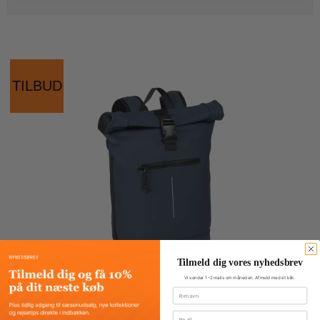
TILBUD
Tilmeld dig vores nyhedsbrev
Vi sender 1–2 mails om måneden. Afmeld med ét klik.
Fornavn
Email