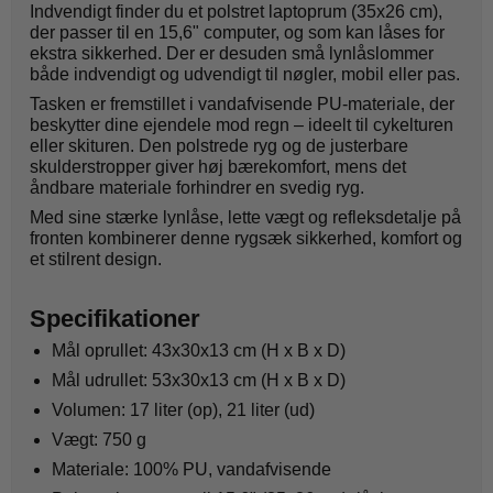
Indvendigt finder du et polstret laptoprum (35x26 cm),
der passer til en 15,6" computer, og som kan låses for
ekstra sikkerhed. Der er desuden små lynlåslommer
både indvendigt og udvendigt til nøgler, mobil eller pas.
Tasken er fremstillet i vandafvisende PU-materiale, der
beskytter dine ejendele mod regn – ideelt til cykelturen
eller skituren. Den polstrede ryg og de justerbare
skulderstropper giver høj bærekomfort, mens det
åndbare materiale forhindrer en svedig ryg.
Med sine stærke lynlåse, lette vægt og refleksdetalje på
fronten kombinerer denne rygsæk sikkerhed, komfort og
et stilrent design.
Specifikationer
Mål oprullet: 43x30x13 cm (H x B x D)
Mål udrullet: 53x30x13 cm (H x B x D)
Volumen: 17 liter (op), 21 liter (ud)
Vægt: 750 g
Materiale: 100% PU, vandafvisende