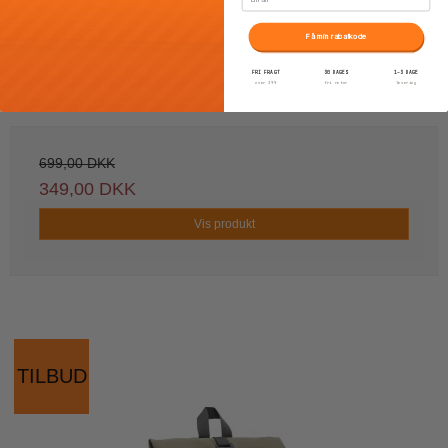
Få min rabatkode
FRI FRAGT
30 DAGES
1–3 DAGE
Mart Roll Backpack
over 399
fri retur
levering
LIKE IT A LOT
699,00 DKK
349,00 DKK
Vis produkt
TILBUD