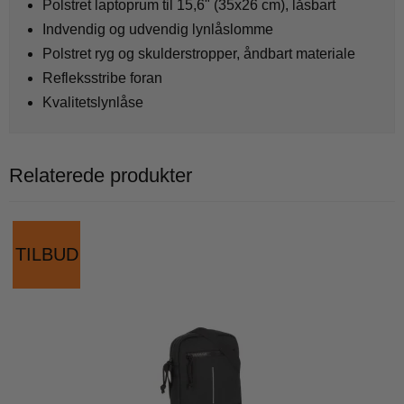
Polstret laptoprum til 15,6" (35x26 cm), låsbart
Indvendig og udvendig lynlåslomme
Polstret ryg og skulderstropper, åndbart materiale
Refleksstribe foran
Kvalitetslynlåse
Relaterede produkter
TILBUD