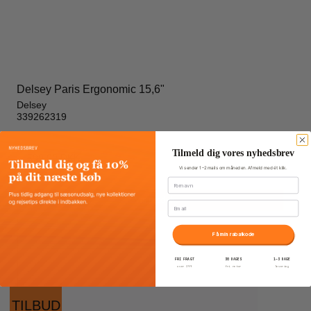
Delsey Paris Ergonomic 15,6"
Delsey
339262319
Tilmeld dig vores nyhedsbrev
599,00 DKK
Vi sender 1–2 mails om måneden. Afmeld med ét klik.
300,00 DKK
Fornavn
Vis produkt
Email
Få min rabatkode
FRI FRAGT
30 DAGES
1–3 DAGE
over 399
fri retur
levering
TILBUD