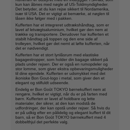
kun kan åbnes med nøgle af US-Toldmyndigheder.
Det betyder, at du kan rejse sikkert til Nordamerika,
især til USA. Det er vigtigt at bemærke, at nøglen til
låsen ikke følger med i pakken.
Kufferten har et integreret udtrækshåndtag, som er
lavet af letvægtsaluminium, hvilket gør den nem at
trække og transportere. Derudover har kufferten et
stabilt håndtag på toppen og den ene side af
trolleyen, hvilket gør det nemt at løfte kufferten, når
det er nødvendigt.
Kufferten har et stort lynlåsrum med elastiske
bagagestropper, som holder din bagage sikkert på
plads under rejsen. Der er også en rumopdeler og
stor lomme, som giver ekstra opbevaringsmuligheder
til dine ejendele. Kufferten er udsmykket med det
ikoniske Bon Gout-logo i metal, som giver den et
elegant og stilfuldt udseende.
Endelig er Bon Goût TOKYO børnekuffert nem at
rengøre, hvilket er vigtigt, når du er på farten med
børn. Kufferten er lavet af holdbare og lette
materialer, der sikrer, at den kan modstå de
udfordringer, der kan opstå under rejser. Så hvis du
er på udkig efter en pålidelig og elegant kuffert til dit
barn, så er Bon Goût TOKYO børnekuffert med 4
dobbelthjul det perfekte valg.