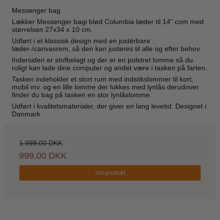
Messenger bag
Lækker Messenger bagi blød Columbia læder til 14" com med
størrelsen 27x34 x 10 cm.
Udført i et klassisk design med en justérbare
læder-/canvasrem, så den kan justeres til alle og efter behov.
Indersiden er stofbelagt og der er en polstret lomme så du
roligt kan lade dine computer og andet være i tasken på farten.
Tasken indeholder et stort rum med indstikslommer til kort,
mobil mv. og en lille lomme der lukkes med lynlås derudover
finder du bag på tasken en stor lynlåslomme.
Udført i kvalitetsmaterialer, der giver en lang levetid. Designet i
Danmark
1.999,00 DKK
999,00 DKK
Vis produkt