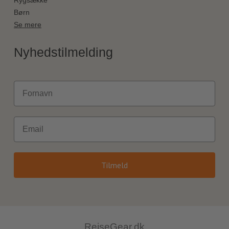
Rygsække
Børn
Se mere
Nyhedstilmelding
Fornavn
Email
Tilmeld
RejseGear.dk