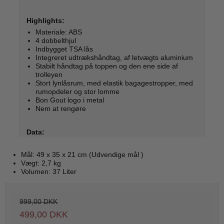
Highlights:
Materiale: ABS
4 dobbelthjul
Indbygget TSA lås
Integreret udtrækshåndtag, af letvægts aluminium
Stabilt håndtag på toppen og den ene side af
trolleyen
Stort lynlåsrum, med elastik bagagestropper, med
rumopdeler og stor lomme
Bon Gout logo i metal
Nem at rengøre
Data:
Mål: 49 x 35 x 21 cm (Udvendige mål )
Vægt: 2,7 kg
Volumen: 37 Liter
999,00 DKK
499,00 DKK