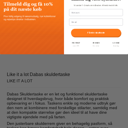
Vi sender 1–2 mails om måneden. Afmeld med ét klik.
Fornavn
Email
Få min rabatkode
FRI FRAGT
30 DAGES
1–3 DAGE
over 399
fri retur
levering
Like it a lot Dabas skuldertaske
LIKE IT A LOT
Dabas Skuldertaske er en let og funktionel skuldertaske
designet til hverdagsbrug, hvor både komfort og praktisk
opbevaring er i fokus. Taskens enkle og moderne udtryk gør
den nem at kombinere med forskellige stilarter, samtidig med
at den kompakte størrelse gør den ideel til at have dine
vigtigste ejendele med på farten.
Den justerbare skulderrem giver en behagelig pasform, så