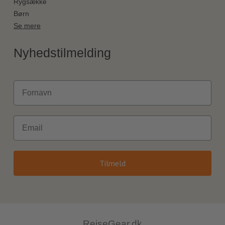
Rygsække
Børn
Se mere
Nyhedstilmelding
Fornavn
Email
Tilmeld
RejseGear.dk