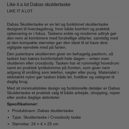
Like it a lot Dabas skuldertaske
LIKE IT A LOT
Dabas Skuldertaske er en let og funktionel skuldertaske
designet til hverdagsbrug, hvor både komfort og praktisk
opbevaring er i fokus. Taskens enkle og moderne udtryk gør
den nem at kombinere med forskellige stilarter, samtidig med
at den kompakte størrelse gør den ideel til at have dine
vigtigste ejendele med på farten.
Den justerbare skulderrem giver en behagelig pasform, så
tasken kan bæres komfortabelt hele dagen – enten over
skulderen eller crossbody. Tasken har et rummeligt hovedrum
samt en praktisk lynlåslomme på fronten, som giver nem
adgang til småting som telefon, nøgler eller pung. Materialet i
slidstærkt nylon gør tasken både let, holdbar og velegnet til
daglig brug.
Med sit minimalistiske design og funktionelle detaljer er Dabas
Skuldertaske et praktisk valg til både arbejde, shopping, rejser
eller andre daglige aktiviteter.
Specifikationer:
Produktnavn: Dabas skuldertaske
Type: Skuldertaske / Crossbody taske
Størrelse: 24 × 4 × 25 cm