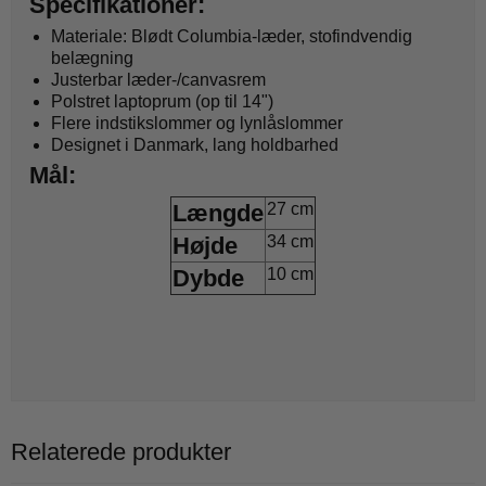
Specifikationer:
Materiale: Blødt Columbia-læder, stofindvendig
belægning
Justerbar læder-/canvasrem
Polstret laptoprum (op til 14")
Flere indstikslommer og lynlåslommer
Designet i Danmark, lang holdbarhed
Mål:
Længde
27 cm
Højde
34 cm
Dybde
10 cm
Relaterede produkter