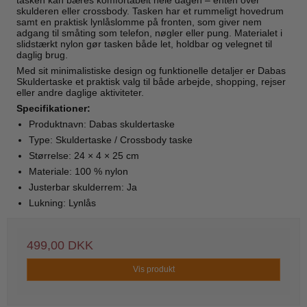
tasken kan bæres komfortabelt hele dagen – enten over
skulderen eller crossbody. Tasken har et rummeligt hovedrum
samt en praktisk lynlåslomme på fronten, som giver nem
adgang til småting som telefon, nøgler eller pung. Materialet i
slidstærkt nylon gør tasken både let, holdbar og velegnet til
daglig brug.
Med sit minimalistiske design og funktionelle detaljer er Dabas
Skuldertaske et praktisk valg til både arbejde, shopping, rejser
eller andre daglige aktiviteter.
Specifikationer:
Produktnavn: Dabas skuldertaske
Type: Skuldertaske / Crossbody taske
Størrelse: 24 × 4 × 25 cm
Materiale: 100 % nylon
Justerbar skulderrem: Ja
Lukning: Lynlås
499,00 DKK
Vis produkt