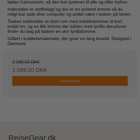
læder-/canvasrem, så den kan justeres til alle og efter behov.
Indersiden er stofbelagt og der er en polstret lomme så du
roligt kan lade dine computer og andet være i tasken på farten.
Tasken indeholder et stort rum med indstikslommer til kort,
mobil mv. og en lille lomme der lukkes med lynlås derudover
finder du bag på tasken en stor lynlåslomme.
Udført i kvalitetsmaterialer, der giver en lang levetid. Designet i
Danmark
2.199,00 DKK
1.099,00 DKK
Vis produkt
RejseGear.dk