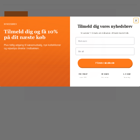
TILBUD
Tilmeld dig vores nyhedsbrev
Vi sender 1–2 mails om måneden. Afmeld med ét klik.
Fornavn
Email
Få min rabatkode
FRI FRAGT
30 DAGES
1–3 DAGE
over 399
fri retur
levering