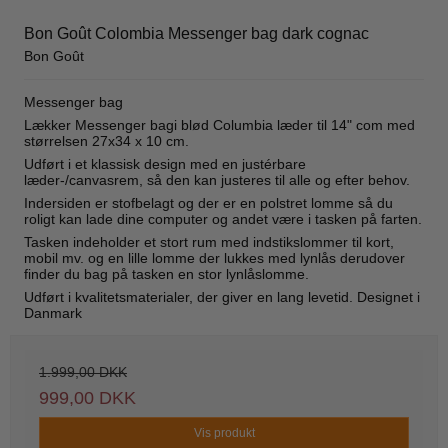
Bon Goût Colombia Messenger bag dark cognac
Bon Goût
Messenger bag
Lækker Messenger bagi blød Columbia læder til 14" com med
størrelsen 27x34 x 10 cm.
Udført i et klassisk design med en justérbare
læder-/canvasrem, så den kan justeres til alle og efter behov.
Indersiden er stofbelagt og der er en polstret lomme så du
roligt kan lade dine computer og andet være i tasken på farten.
Tasken indeholder et stort rum med indstikslommer til kort,
mobil mv. og en lille lomme der lukkes med lynlås derudover
finder du bag på tasken en stor lynlåslomme.
Udført i kvalitetsmaterialer, der giver en lang levetid. Designet i
Danmark
1.999,00 DKK
999,00 DKK
Vis produkt