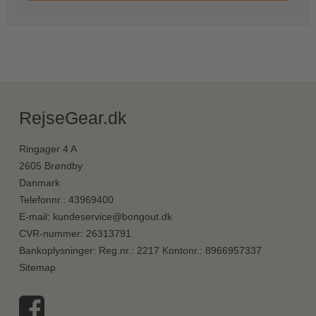
RejseGear.dk
Ringager 4 A
2605 Brøndby
Danmark
Telefonnr.
:
43969400
E-mail
:
kundeservice@bongout.dk
CVR-nummer
:
26313791
Bankoplysninger
:
Reg.nr.: 2217 Kontonr.: 8966957337
Sitemap