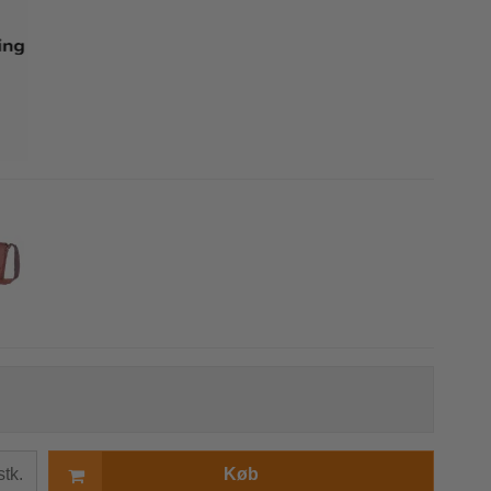
r
s
stk.
Køb