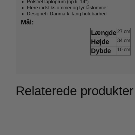
Polstret laptoprum (op til 14")
Flere indstikslommer og lynlåslommer
Designet i Danmark, lang holdbarhed
Mål:
Længde
27 cm
Højde
34 cm
Dybde
10 cm
Relaterede produkter