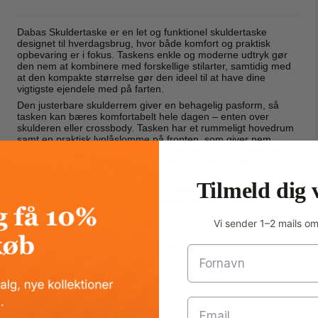
Dabas Skuldertaske er en let og funktionel skuldertaske
designet til hverdagsbrug, hvor både komfort og praktisk
opbevaring er i fokus. Taskens enkle og moderne udtryk gør
den nem at kombinere med forskellige stilarter, samtidig med
at den kompakte størrelse gør den ideel til at have dine
vigtigste ejendele med på farten.
Den justerbare skulderrem giver en behagelig pasform, så
tasken kan bæres komfortabelt hele dagen – enten over
skulderen eller crossbody. Tasken har et rummeligt hovedrum
samt en praktisk lynlåslomme på fronten, som giver nem
adgang til småting som telefon, nøgler eller pung. Materialet i
slidstærkt nylon gør tasken både let, holdbar og velegnet til
daglig brug.
Tilmeld dig 
Med sit minimalistiske design og funktionelle detaljer er Dabas
Skuldertaske et praktisk valg til både arbejde, shopping, rejser
eller andre daglige aktiviteter.
Vi sender 1–2 mails o
Specifikationer:
Produktnavn: Dabas skuldertaske
Fornavn
Type: Skuldertaske / Crossbody taske
Størrelse: 24 × 4 × 25 cm
Materiale: 100 % nylon
Email
Justerbar skulderrem: Ja