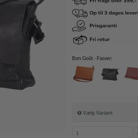
co Benetti
Epic
o Benetti kufferter
Epic kufferter
co Benetti rygsække
Epic tilbehør
it a lot
Samsonite
Bon Goût - Farver:
it a lot rygsække
Samsonite kufferte
it a lot tasker
Samsonite busines
it a lot tilbehør og tøj
Samsonite tilbehør
ge
e kufferter
e tilbehør
Vælg Variant