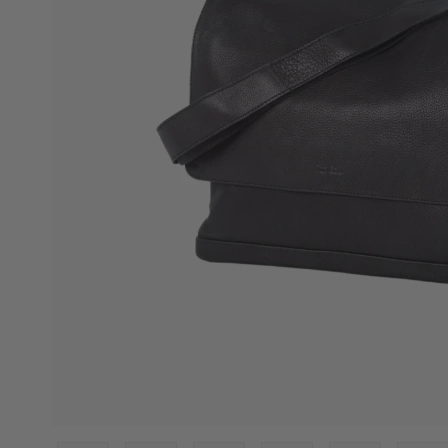
Eastpak
Enri
Eastpak kufferter
Enric
Eastpak Duffelbags
Enri
Eastpak Tilbehør
Eatpak Rygsække
Happy rain
Like 
Happy rain paraplyer
Like 
Like 
Like 
Travelite
Vera
Travelite kufferter
Verag
Travelite tasker og rygsække
Verag
Travelite tilbehør