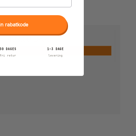
in rabatkode
499,00 DKK
30 DAGES
1–3 DAGE
Vis produkt
fri retur
levering