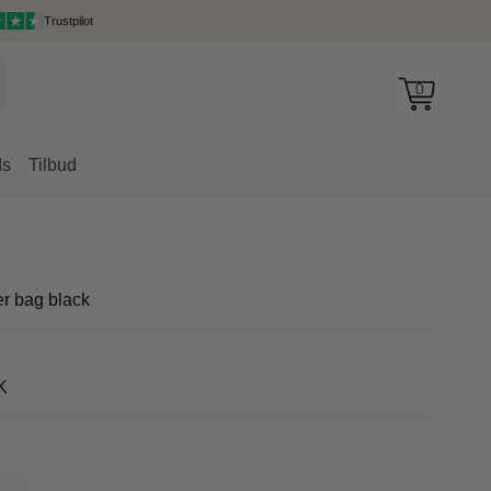
Trustpilot
0
ds
Tilbud
rygsække
r bag black
K