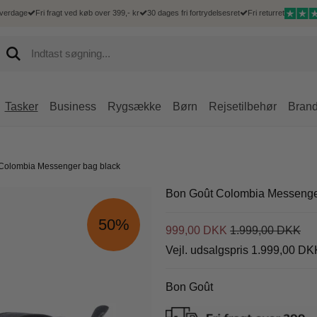
hverdage
Fri fragt ved køb over 399,- kr
30 dages fri fortrydelsesret
Fri returret
Tasker
Business
Rygsække
Børn
Rejsetilbehør
Bran
Hårde kufferter
 Goût
Mænd
Kufferter
Mænd
Accessories
Rejsetilbehør
Delsey
Bløde kufferter
Colombia Messenger bag black
Goût kufferter
Hverdagsrygsæk
Børnekufferter
Messenger tasker
IPad og tablet sleeves
Bæltetasker
Delsey kufferter
Duffelbags
Goût dametasker
Computerrygsæk
Bæltetasker
Mobiltasker
Toilettasker
Delsey tasker og 
Bon Goût Colombia Messenge
Underseater
Goût business
Rejsetasker
Rejsetilbehør
Rejsetilbehør
50%
Goût rejsetasker
999,00 DKK
1.999,00 DKK
Shoppingtrolley
Goût shoppingtrolley
Vejl. udsalgspris 1.999,00 DK
Goût tilbehør
Goût Rygsække
Bon Goût