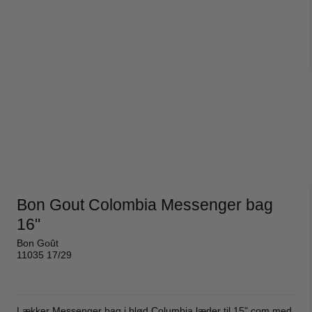
Bon Gout Colombia Messenger bag
16"
Bon Goût
11035 17/29
Lækker Messenger bag i blød Columbia læder til 15" com med