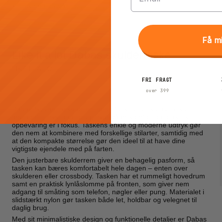
Lukning: Lynlås
Få m
Like it a lot Dabas skuldertaske
LIKE IT A LOT
FRI FRAGT
over 399
Dabas Skuldertaske er en let og funktionel skuldertaske
designet til hverdagsbrug, hvor både komfort og praktisk
opbevaring er i fokus. Taskens enkle og moderne udtryk gør
den nem at kombinere med forskellige stilarter, samtidig med
at den kompakte størrelse gør den ideel til at have dine
vigtigste ejendele med på farten.
Den justerbare skulderrem giver en behagelig pasform, så
tasken kan bæres komfortabelt hele dagen – enten over
skulderen eller crossbody. Tasken har et rummeligt hovedrum
samt en praktisk lynlåslomme på fronten, som giver nem
adgang til småting som telefon, nøgler eller pung. Materialet i
slidstærkt nylon gør tasken både let, holdbar og velegnet til
daglig brug.
Med sit minimalistiske design og funktionelle detaljer er Dabas