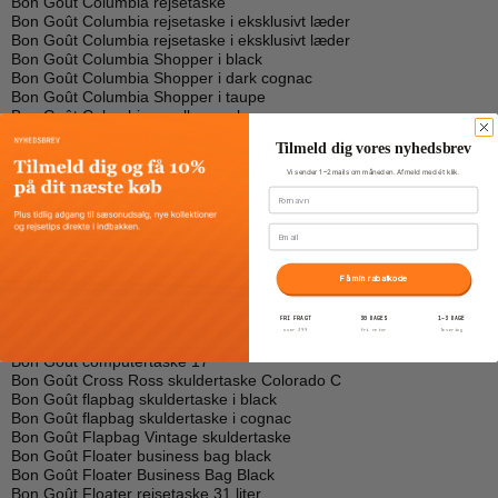
Bon Goût Columbia rejsetaske
Bon Goût Columbia rejsetaske i eksklusivt læder
Bon Goût Columbia rejsetaske i eksklusivt læder
Bon Goût Columbia Shopper i black
Bon Goût Columbia Shopper i dark cognac
Bon Goût Columbia Shopper i taupe
Bon Goût Columbia small cross bag
Bon Goût Columbia toilettaske cognac
Tilmeld dig vores nyhedsbrev
Bon Goût Columbia toilettaske dark brown
Bon Goût Columbia toilettaske sort
Vi sender 1–2 mails om måneden. Afmeld med ét klik.
Bon Goût Columbia toilettaske taupe
Fornavn
Bon Goût computer rygsæk 15"
Bon Goût computer rygsæk 17"
Email
Bon Goût computerrygsæk 15"
Bon Goût computerrygsæk 15"
Få min rabatkode
Bon Goût computerrygsæk 17"
Bon Goût computertaske 13"
Bon Goût computertaske 15"
FRI FRAGT
30 DAGES
1–3 DAGE
over 399
fri retur
levering
Bon Goût computertaske 17"
Bon Goût computertaske 17"
Bon Goût Cross Ross skuldertaske Colorado C
Bon Goût flapbag skuldertaske i black
Bon Goût flapbag skuldertaske i cognac
Bon Goût Flapbag Vintage skuldertaske
Bon Goût Floater business bag black
Bon Goût Floater Business Bag Black
Bon Goût Floater rejsetaske 31 liter