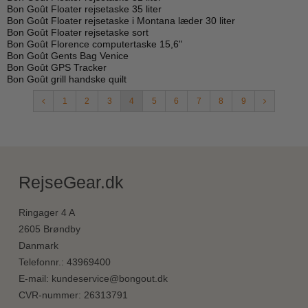
Bon Goût Floater rejsetaske 35 liter
Bon Goût Floater rejsetaske i Montana læder 30 liter
Bon Goût Floater rejsetaske sort
Bon Goût Florence computertaske 15,6"
Bon Goût Gents Bag Venice
Bon Goût GPS Tracker
Bon Goût grill handske quilt
1
2
3
4
5
6
7
8
9
RejseGear.dk
Ringager 4 A
2605 Brøndby
Danmark
Telefonnr.
:
43969400
E-mail
:
kundeservice@bongout.dk
CVR-nummer
:
26313791